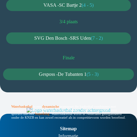
VASA -
SC Bartje 2
(4 - 5)
3/4 plaats
SVG Den Bosch -
SRS Uden
(7 - 2)
Finale
Gesposs -
De Tubanten 1
(5 - 3)
Waterbasketbal
is een
dynamische
teamsport die basketbal combineert met
bewegen in het water. De sport is laagdrempelig, inclusief en geschikt voor
sporters met een
beperking
.
Waterbasketbal wordt in Nederland georganiseerd
onder de KNZB en kan zowel recreatief als in competitievorm worden beoefend.
Sitemap
Informatie