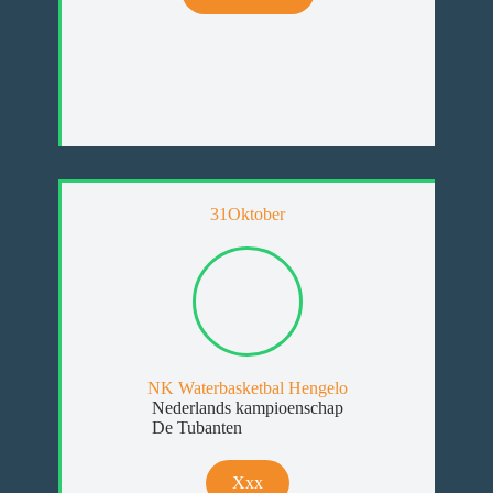
31
Oktober
NK Waterbasketbal Hengelo
Nederlands kampioenschap
De Tubanten
Xxx