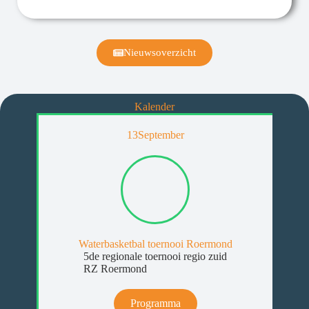
Nieuwsoverzicht
Kalender
13
September
Waterbasketbal toernooi Roermond
5de regionale toernooi regio zuid
RZ Roermond
Programma