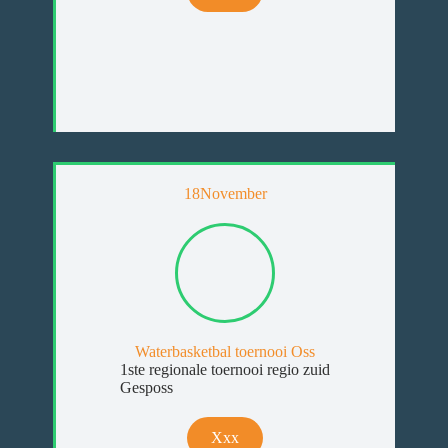
18
November
Waterbasketbal toernooi Oss
1ste regionale toernooi regio zuid
Gesposs
Xxx