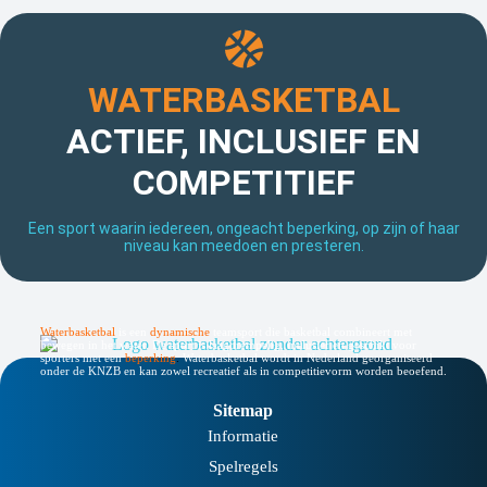
WATERBASKETBAL
ACTIEF, INCLUSIEF EN
COMPETITIEF
Een sport waarin iedereen, ongeacht beperking, op zijn of haar
niveau kan meedoen en presteren.
Waterbasketbal
is een
dynamische
teamsport die basketbal combineert met
bewegen in het water. De sport is laagdrempelig, inclusief en geschikt voor
sporters met een
beperking
.
Waterbasketbal wordt in Nederland georganiseerd
onder de KNZB en kan zowel recreatief als in competitievorm worden beoefend.
Sitemap
Informatie
Spelregels