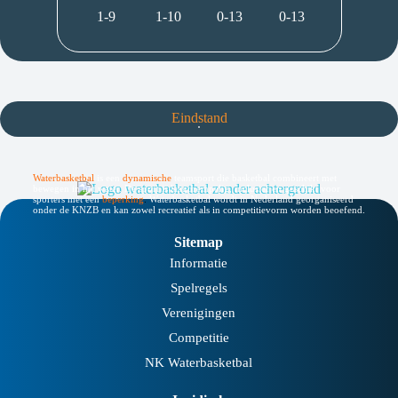
1-9
1-10
0-13
0-13
Eindstand
Waterbasketbal
is een
dynamische
teamsport die basketbal combineert met
bewegen in het water. De sport is laagdrempelig, inclusief en geschikt voor
sporters met een
beperking
.
Waterbasketbal wordt in Nederland georganiseerd
onder de KNZB en kan zowel recreatief als in competitievorm worden beoefend.
Sitemap
Informatie
Spelregels
Verenigingen
Competitie
NK Waterbasketbal