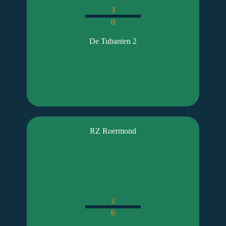
3
0
De Tubanten 2
RZ Roermond
2
6