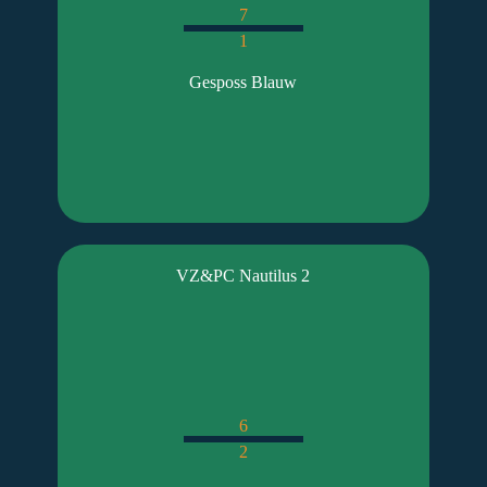
7
1
Gesposs Blauw
VZ&PC Nautilus 2
6
2