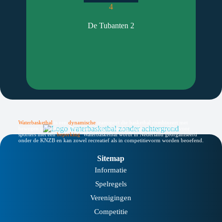
4
De Tubanten 2
Waterbasketbal
is een
dynamische
teamsport die basketbal combineert met
bewegen in het water. De sport is laagdrempelig, inclusief en geschikt voor
sporters met een
beperking
.
Waterbasketbal wordt in Nederland georganiseerd
onder de KNZB en kan zowel recreatief als in competitievorm worden beoefend.
Sitemap
Informatie
Spelregels
Verenigingen
Competitie