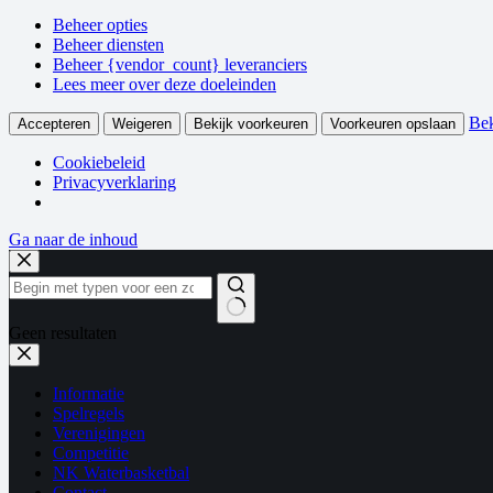
Beheer opties
Beheer diensten
Beheer {vendor_count} leveranciers
Lees meer over deze doeleinden
Bek
Accepteren
Weigeren
Bekijk voorkeuren
Voorkeuren opslaan
Cookiebeleid
Privacyverklaring
Ga naar de inhoud
Geen resultaten
Informatie
Spelregels
Verenigingen
Competitie
NK Waterbasketbal
Contact