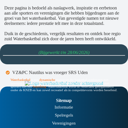
Deze pagina is bedoeld als naslagwerk, inspiratie en eerbetoon
aan alle sporters en verenigingen die hebben bijgedragen aan de
groei van het waterbasketbal. Van gevestigde namen tot nieuwe
deelnemers: iedere prestatie telt mee in deze totaalstand.
Duik in de geschiedenis, vergelijk resultaten en ontdek hoe regio
zuid Waterbasketbal zich door de jaren heen heeft ontwikkeld.
(Bijgewerkt t/m 28/06/2026)
VZ&PC Nautilus was vroeger SRS Uden
Waterbasketbal
is een
dynamische
teamsport die basketbal combineert met
bewegen in het water. De sport is laagdrempelig, inclusief en geschikt voor
sporters met een
beperking
.
Waterbasketbal wordt in Nederland georganiseerd
onder de KNZB en kan zowel recreatief als in competitievorm worden beoefend.
Sitemap
Informatie
Spelregels
Verenigingen