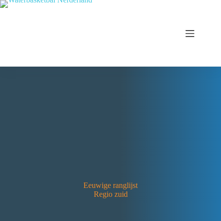
Eeuwige ranglijst
Regio zuid