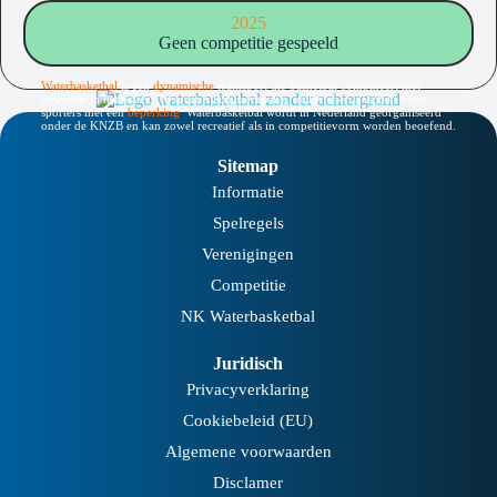
2025
Geen competitie gespeeld
Waterbasketbal
is een
dynamische
teamsport die basketbal combineert met
bewegen in het water. De sport is laagdrempelig, inclusief en geschikt voor
sporters met een
beperking
.
Waterbasketbal wordt in Nederland georganiseerd
onder de KNZB en kan zowel recreatief als in competitievorm worden beoefend.
Sitemap
Informatie
Spelregels
Verenigingen
Competitie
NK Waterbasketbal
Juridisch
Privacyverklaring
Cookiebeleid (EU)
Algemene voorwaarden
Disclamer