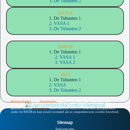
3. De Tubanten 2
2017/18
1. De Tubanten 1
2. VASA 1
3. De Tubanten 2
2018/19
1. De Tubanten 1
2. VASA 1
3. VASA 2
2023
1. De Tubanten 1
2. VASA
3. De Tubanten 2
Waterbasketbal
is een
dynamische
teamsport die basketbal combineert met
bewegen in het water. De sport is laagdrempelig, inclusief en geschikt voor
sporters met een
beperking
.
Waterbasketbal wordt in Nederland georganiseerd
onder de KNZB en kan zowel recreatief als in competitievorm worden beoefend.
Sitemap
Informatie