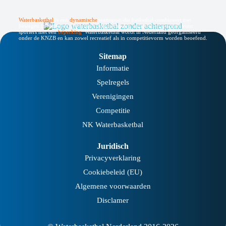
Waterbasketbal
is een
dynamische
teamsport die basketbal combineert met
bewegen in het water. De sport is laagdrempelig, inclusief en geschikt voor
sporters met een
beperking
.
Waterbasketbal wordt in Nederland georganiseerd
onder de KNZB en kan zowel recreatief als in competitievorm worden beoefend.
Sitemap
Informatie
Spelregels
Verenigingen
Competitie
NK Waterbasketbal
Juridisch
Privacyverklaring
Cookiebeleid (EU)
Algemene voorwaarden
Disclamer