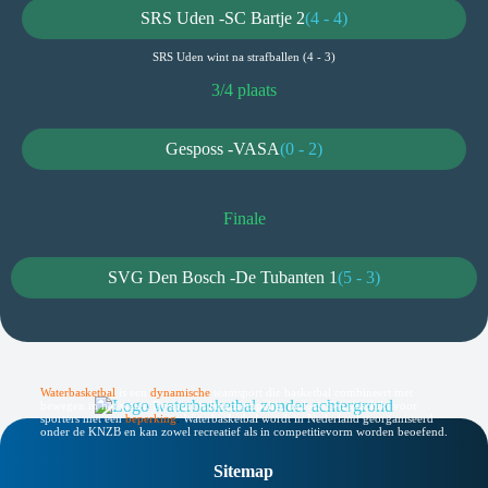
SRS Uden -
SC Bartje 2
(4 - 4)
SRS Uden wint na strafballen (4 - 3)
3/4 plaats
Gesposs -
VASA
(0 - 2)
Finale
SVG Den Bosch -
De Tubanten 1
(5 - 3)
Waterbasketbal
is een
dynamische
teamsport die basketbal combineert met
bewegen in het water. De sport is laagdrempelig, inclusief en geschikt voor
sporters met een
beperking
.
Waterbasketbal wordt in Nederland georganiseerd
onder de KNZB en kan zowel recreatief als in competitievorm worden beoefend.
Sitemap