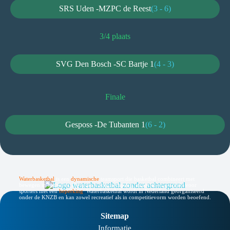
SRS Uden -
MZPC de Reest
(3 - 6)
3/4 plaats
SVG Den Bosch -
SC Bartje 1
(4 - 3)
Finale
Gesposs -
De Tubanten 1
(6 - 2)
Waterbasketbal
is een
dynamische
teamsport die basketbal combineert met
bewegen in het water. De sport is laagdrempelig, inclusief en geschikt voor
sporters met een
beperking
.
Waterbasketbal wordt in Nederland georganiseerd
onder de KNZB en kan zowel recreatief als in competitievorm worden beoefend.
Sitemap
Informatie