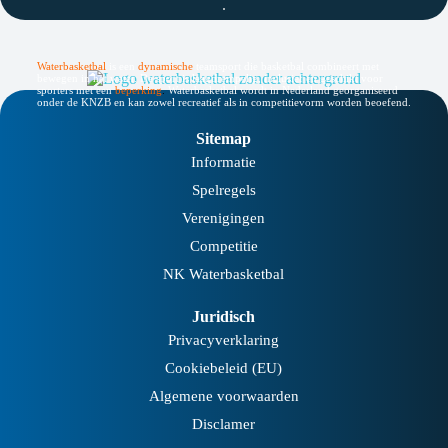
Waterbasketbal
is een
dynamische
teamsport die basketbal combineert met
bewegen in het water. De sport is laagdrempelig, inclusief en geschikt voor
sporters met een
beperking
.
Waterbasketbal wordt in Nederland georganiseerd
onder de KNZB en kan zowel recreatief als in competitievorm worden beoefend.
Sitemap
Informatie
Spelregels
Verenigingen
Competitie
NK Waterbasketbal
Juridisch
Privacyverklaring
Cookiebeleid (EU)
Algemene voorwaarden
Disclamer