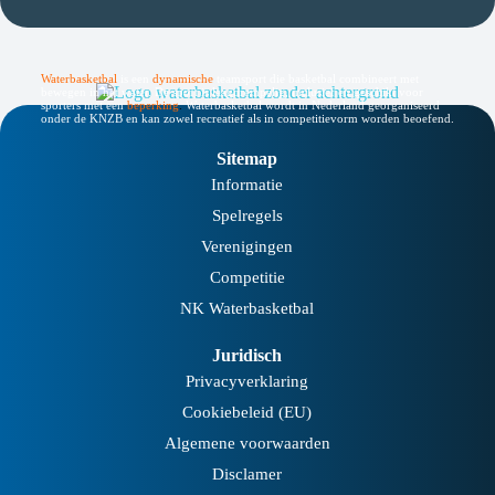
Waterbasketbal
is een
dynamische
teamsport die basketbal combineert met
bewegen in het water. De sport is laagdrempelig, inclusief en geschikt voor
sporters met een
beperking
.
Waterbasketbal wordt in Nederland georganiseerd
onder de KNZB en kan zowel recreatief als in competitievorm worden beoefend.
Sitemap
Informatie
Spelregels
Verenigingen
Competitie
NK Waterbasketbal
Juridisch
Privacyverklaring
Cookiebeleid (EU)
Algemene voorwaarden
Disclamer