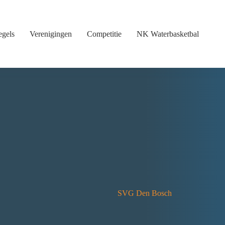
egels
Verenigingen
Competitie
NK Waterbasketbal
SVG Den Bosch