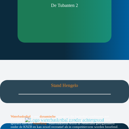
De Tubanten 2
Stand Hengelo
Waterbasketbal
is een
dynamische
teamsport die basketbal combineert met
bewegen in het water. De sport is laagdrempelig, inclusief en geschikt voor
sporters met een
beperking
.
Waterbasketbal wordt in Nederland georganiseerd
onder de KNZB en kan zowel recreatief als in competitievorm worden beoefend.