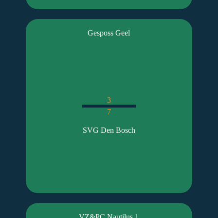
Gesposs Geel
3
7
SVG Den Bosch
VZ&PC Nautilus 1