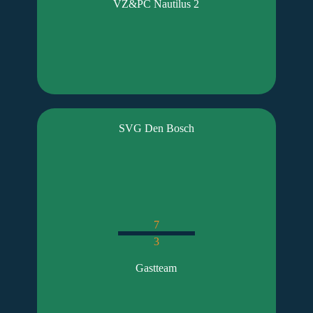
VZ&PC Nautilus 2
SVG Den Bosch
7
3
Gastteam