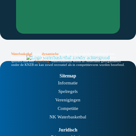
Waterbasketbal
is een
dynamische
teamsport die basketbal combineert met
bewegen in het water. De sport is laagdrempelig, inclusief en geschikt voor
sporters met een
beperking
.
Waterbasketbal wordt in Nederland georganiseerd
onder de KNZB en kan zowel recreatief als in competitievorm worden beoefend.
Sitemap
Informatie
Spelregels
Verenigingen
Competitie
NK Waterbasketbal
Juridisch