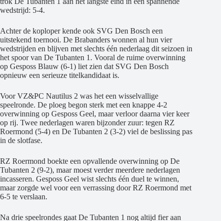
trok De Tubanten 1 aan het langste eind in een spannende
wedstrijd: 5-4.
Achter de koploper kende ook SVG Den Bosch een
uitstekend toernooi. De Brabanders wonnen al hun vier
wedstrijden en blijven met slechts één nederlaag dit seizoen in
het spoor van De Tubanten 1. Vooral de ruime overwinning
op Gesposs Blauw (6-1) liet zien dat SVG Den Bosch
opnieuw een serieuze titelkandidaat is.
Voor VZ&PC Nautilus 2 was het een wisselvallige
speelronde. De ploeg begon sterk met een knappe 4-2
overwinning op Gesposs Geel, maar verloor daarna vier keer
op rij. Twee nederlagen waren bijzonder zuur: tegen RZ
Roermond (5-4) en De Tubanten 2 (3-2) viel de beslissing pas
in de slotfase.
RZ Roermond boekte een opvallende overwinning op De
Tubanten 2 (9-2), maar moest verder meerdere nederlagen
incasseren. Gesposs Geel wist slechts één duel te winnen,
maar zorgde wel voor een verrassing door RZ Roermond met
6-5 te verslaan.
Na drie speelrondes gaat De Tubanten 1 nog altijd fier aan