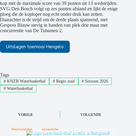
kop met de maximale score van 39 punten uit 13 wedstrijden.
SVG Den Bosch volgt op zes punten afstand en lijkt de enige
ploeg die de koploper nog echt onder druk kan zetten.
Daarachter is de strijd om de derde plaats spannend, met
Gesposs Blauw stevig in handen van plek drie maar met
concurrentie van De Tubanten 2.
Uitslagen toernooi Hengelo
Tags
#
KNZB Waterbasketbal
#
Regio zuid
#
Seizoen 2026
#
Waterbasketbal
VORIGE
VOLGENDE
Waterbasketbal
is een
dynamische
teamsport die basketbal combineert met
bewegen in het water. De sport is laagdrempelig, inclusief en geschikt voor