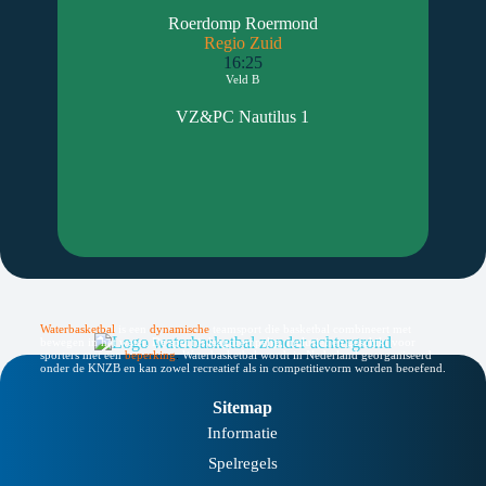
Roerdomp Roermond
Regio Zuid
16:25
Veld B
VZ&PC Nautilus 1
Waterbasketbal
is een
dynamische
teamsport die basketbal combineert met
bewegen in het water. De sport is laagdrempelig, inclusief en geschikt voor
sporters met een
beperking
.
Waterbasketbal wordt in Nederland georganiseerd
onder de KNZB en kan zowel recreatief als in competitievorm worden beoefend.
Sitemap
Informatie
Spelregels