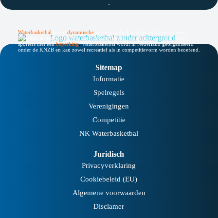
Waterbasketbal
is een
dynamische
teamsport die basketbal combineert met
bewegen in het water. De sport is laagdrempelig, inclusief en geschikt voor
sporters met een
beperking
.
Waterbasketbal wordt in Nederland georganiseerd
onder de KNZB en kan zowel recreatief als in competitievorm worden beoefend.
Sitemap
Informatie
Spelregels
Verenigingen
Competitie
NK Waterbasketbal
Juridisch
Privacyverklaring
Cookiebeleid (EU)
Algemene voorwaarden
Disclamer